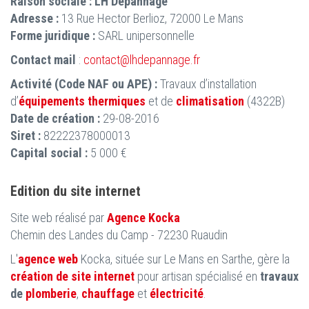
Raison sociale :
LH Dépannage
Adresse :
13 Rue Hector Berlioz, 72000 Le Mans
Forme juridique :
SARL unipersonnelle
Contact mail
:
contact@lhdepannage.fr
Activité (Code NAF ou APE) :
Travaux d’installation
d’
équipements thermiques
et de
climatisation
(4322B)
Date de création :
29-08-2016
Siret :
82222378000013
Capital social :
5 000 €
Edition du site internet
Site web réalisé par
Agence Kocka
Chemin des Landes du Camp - 72230 Ruaudin
L'
agence web
Kocka, située sur Le Mans en Sarthe, gère la
création de site internet
pour artisan spécialisé en
travaux
de
plomberie
,
chauffage
et
électricité
.